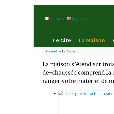
Skip
to
content
Français
English
Le Gîte
La Maison
Accueil
»
La Maison
La maison s’étend sur troi
de-chaussée comprend la cu
ranger votre matériel de ma