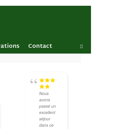
ations
Contact
Nous
avons
passé un
excellent
séjour
dans ce