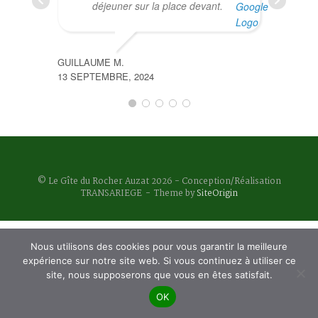
déjeuner sur la place devant.
GUILLAUME M.
13 SEPTEMBRE, 2024
AUROR
9 JANVI
© Le Gîte du Rocher Auzat 2026 - Conception/Réalisation
TRANSARIEGE
Theme by
SiteOrigin
Nous utilisons des cookies pour vous garantir la meilleure
expérience sur notre site web. Si vous continuez à utiliser ce
site, nous supposerons que vous en êtes satisfait.
OK