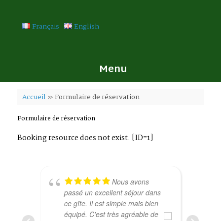
Skip
to
content
Français
English
Menu
Accueil
»
Formulaire de réservation
Formulaire de réservation
Booking resource does not exist. [ID=1]
Nous avons
passé un excellent séjour dans
ce gîte. Il est simple mais bien
équipé. C'est très agréable de